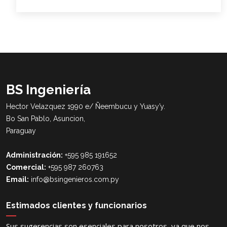
BS Ingeniería
Hector Velazquez 1990 e/ Ñeembucu y Yuasy’y.
Bo San Pablo, Asuncion,
Paraguay
Administración:
+595 985 191652
Comercial:
+595 987 260763
Email:
info@bsingenieros.com.py
Estimados clientes y funcionarios
Sus sugerencias son esenciales para nosotros, ya que nos