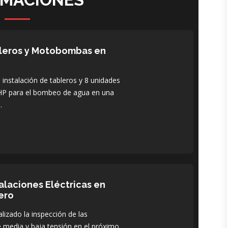
bleros y Motobombas en
instalación de tableros y 8 unidades
P para el bombeo de agua en una
.
alaciones Eléctricas en
ero
lizado la inspección de las
de media y baja tensión en el próximo