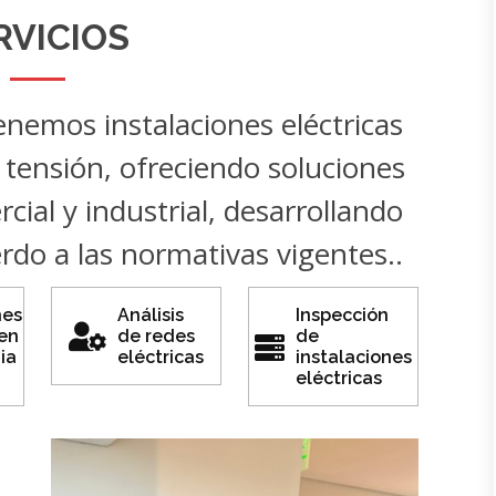
RVICIOS
emos instalaciones eléctricas
 tensión, ofreciendo soluciones
cial y industrial, desarrollando
rdo a las normativas vigentes..
nes
Análisis
Inspección
 en
de redes
de
ia
eléctricas
instalaciones
eléctricas