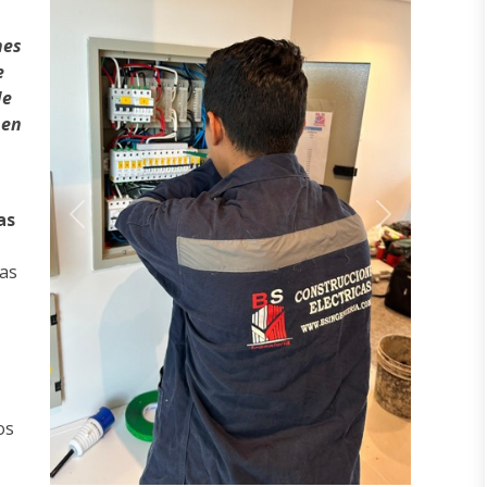
nes
e
de
 en
as
Previous
Next
ias
os