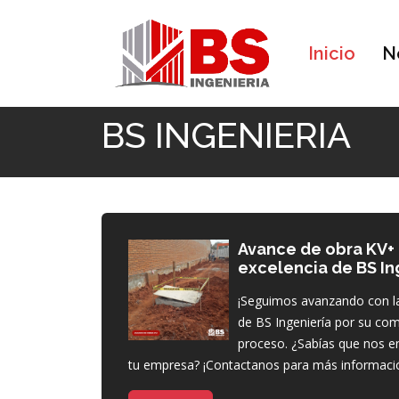
Inicio
N
Inicio
BS INGENIERIA
BS INGENIERIA
Avance de obra KV+
excelencia de BS In
¡Seguimos avanzando con la
de BS Ingeniería por su co
proceso. ¿Sabías que nos en
tu empresa? ¡Contactanos para más informaci