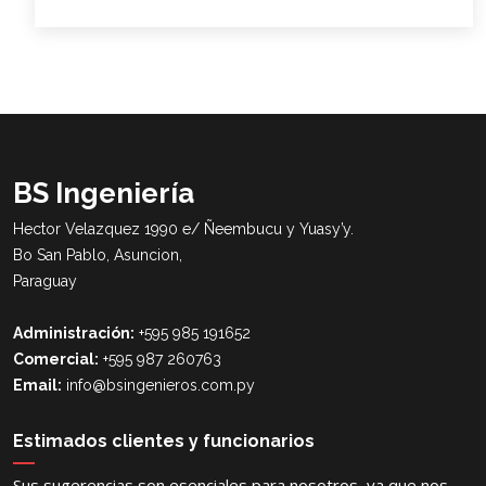
BS Ingeniería
Hector Velazquez 1990 e/ Ñeembucu y Yuasy’y.
Bo San Pablo, Asuncion,
Paraguay
Administración:
+595 985 191652
Comercial:
+595 987 260763
Email:
info@bsingenieros.com.py
Estimados clientes y funcionarios
Sus sugerencias son esenciales para nosotros, ya que nos