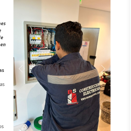
nes
e
de
 en
as
Previous
Next
ias
os