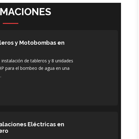
RMACIONES
bleros y Motobombas en
instalación de tableros y 8 unidades
P para el bombeo de agua en una
.
alaciones Eléctricas en
ero