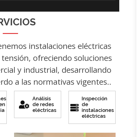
RVICIOS
emos instalaciones eléctricas
 tensión, ofreciendo soluciones
cial y industrial, desarrollando
rdo a las normativas vigentes..
nes
Análisis
Inspección
 en
de redes
de
ia
eléctricas
instalaciones
eléctricas