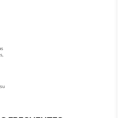
as
s,
 su