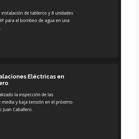
instalación de tableros y 8 unidades
P para el bombeo de agua en una
.
alaciones Eléctricas en
ero
lizado la inspección de las
de media y baja tensión en el próximo
 Juan Caballero.