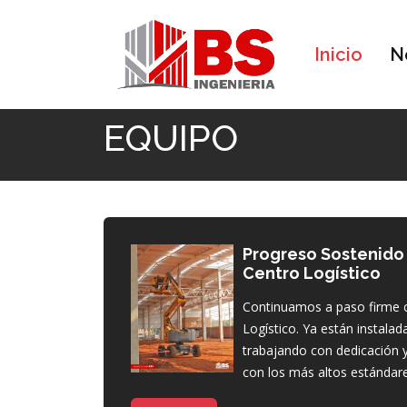
Inicio
N
Inicio
EQUIPO
EQUIPO
Progreso Sostenido 
Centro Logístico
Continuamos a paso firme c
Logístico. Ya están instalad
trabajando con dedicación y
con los más altos estándare