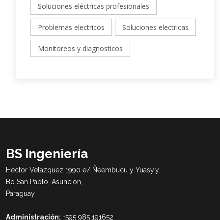
Soluciones eléctricas profesionales
Problemas electricos
Soluciones electricas
Monitoreos y diagnosticos
BS Ingeniería
Hector Velazquez 1990 e/ Ñeembucu y Yuasy’y.
Bo San Pablo, Asuncion,
Paraguay
Administración:
+595 985 191652