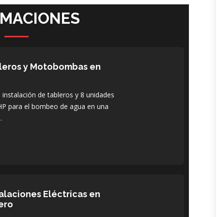
RMACIONES
bleros y Motobombas en
instalación de tableros y 8 unidades
P para el bombeo de agua en una
.
alaciones Eléctricas en
ero