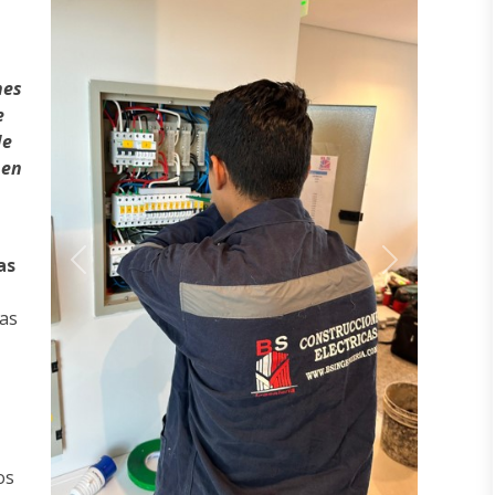
nes
e
de
 en
as
Previous
Next
ias
os