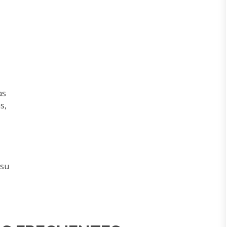
as
s,
 su