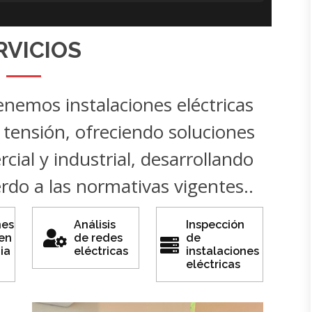
RVICIOS
emos instalaciones eléctricas
 tensión, ofreciendo soluciones
cial y industrial, desarrollando
rdo a las normativas vigentes..
nes
Análisis
Inspección
 en
de redes
de
ia
eléctricas
instalaciones
eléctricas