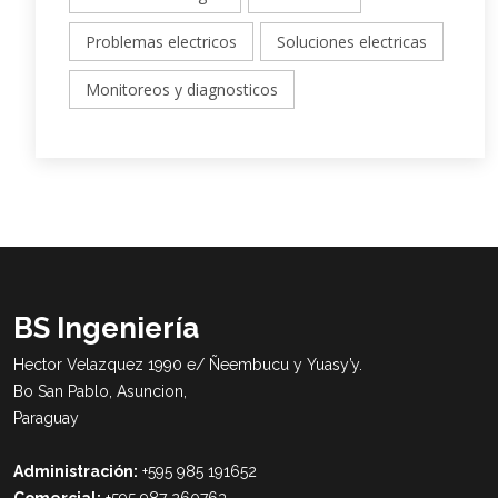
Problemas electricos
Soluciones electricas
Monitoreos y diagnosticos
BS Ingeniería
Hector Velazquez 1990 e/ Ñeembucu y Yuasy’y.
Bo San Pablo, Asuncion,
Paraguay
Administración:
+595 985 191652