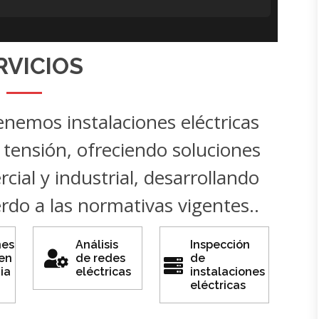
RVICIOS
emos instalaciones eléctricas
 tensión, ofreciendo soluciones
cial y industrial, desarrollando
rdo a las normativas vigentes..
nes
Análisis
Inspección
 en
de redes
de
ia
eléctricas
instalaciones
eléctricas