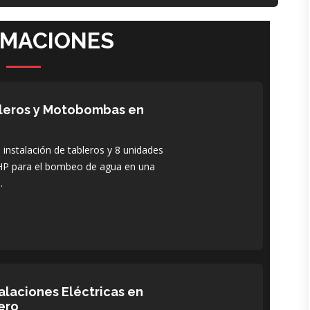
RMACIONES
bleros y Motobombas en
instalación de tableros y 8 unidades
P para el bombeo de agua en una
.
alaciones Eléctricas en
ero