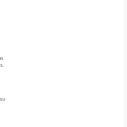
as
s,
 su