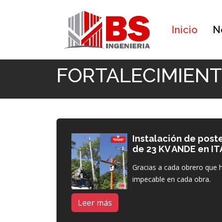
Inicio
N
Inicio
FORTALECIMIENTO
FORTALECIMIEN
Instalación de poste
de 23 KV ANDE en I
Gracias a cada obrero que h
impecable en cada obra.
Leer más