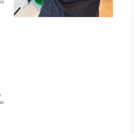
os
e
mo