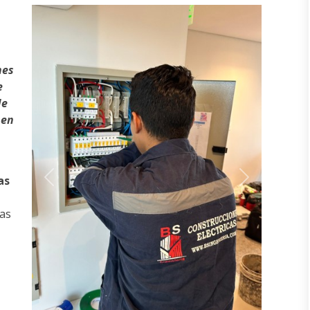
nes
e
de
 en
as
Previous
Next
ias