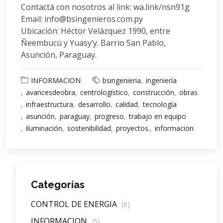
Contactá con nosotros al link: wa.link/nsn91g
Email: info@bsingenieros.com.py
Ubicación: Héctor Velázquez 1990, entre
Ñeembucú y Yuasy’y. Barrio San Pablo,
Asunción, Paraguay.
INFORMACION
bsingenieria
ingeniería
avancesdeobra
centrologístico
construcción
obras
infraestructura
desarrollo
calidad
tecnología
asunción
paraguay
progreso
trabajo en equipo
iluminación
sostenibilidad
proyectos.
informacion
Categorías
CONTROL DE ENERGIA
(6)
INFORMACION
(5)