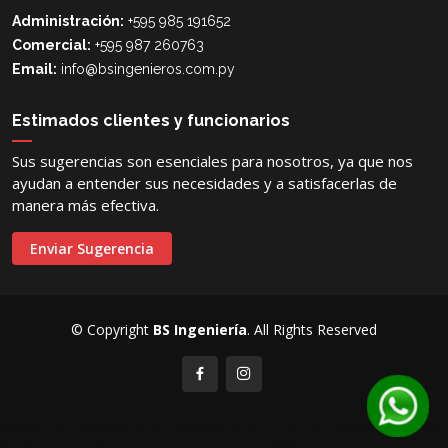
Administración:
+595 985 191652
Comercial:
+595 987 260763
Email:
info@bsingenieros.com.py
Estimados clientes y funcionarios
Sus sugerencias son esenciales para nosotros, ya que nos
ayudan a entender sus necesidades y a satisfacerlas de
manera más efectiva.
Enviar Sugerencia
© Copyright
BS Ingeniería
. All Rights Reserved
BSINGENIERIACOMPYBZ2 (978)
WEB.BZ2 (1)
EFICIENCIA ELECTRICA
(1325)
UPLOADS.7Z (1)
RED ELECTRICA (1880)