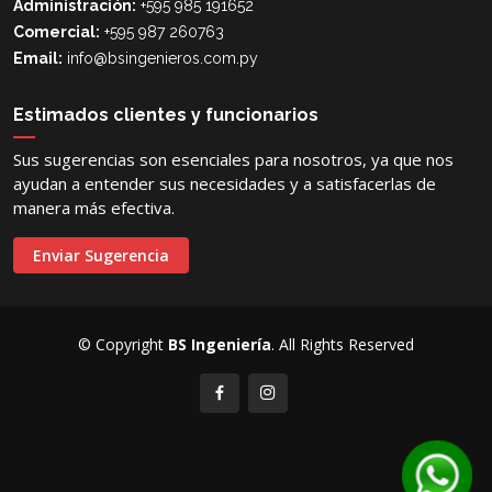
Administración:
+595 985 191652
Comercial:
+595 987 260763
Email:
info@bsingenieros.com.py
Estimados clientes y funcionarios
Sus sugerencias son esenciales para nosotros, ya que nos
ayudan a entender sus necesidades y a satisfacerlas de
manera más efectiva.
Enviar Sugerencia
© Copyright
BS Ingeniería
. All Rights Reserved
RELEASEGZ (929)
EVITAR FALLOS (1576)
PREVENIR EL ARCO
ELECTRICO EN TUS INSTALACIONES (1073)
COMPARISON OF