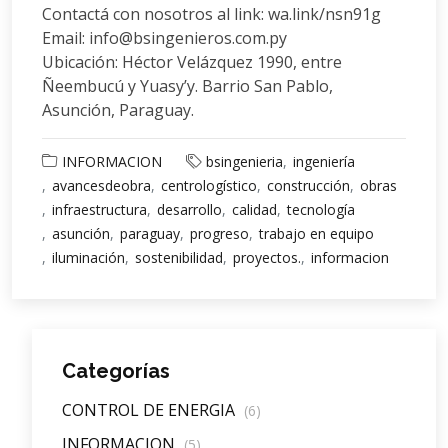
Contactá con nosotros al link: wa.link/nsn91g
Email: info@bsingenieros.com.py
Ubicación: Héctor Velázquez 1990, entre
Ñeembucú y Yuasy’y. Barrio San Pablo,
Asunción, Paraguay.
INFORMACION
bsingenieria
ingeniería
avancesdeobra
centrologístico
construcción
obras
infraestructura
desarrollo
calidad
tecnología
asunción
paraguay
progreso
trabajo en equipo
iluminación
sostenibilidad
proyectos.
informacion
Categorías
CONTROL DE ENERGIA
(6)
INFORMACION
(5)