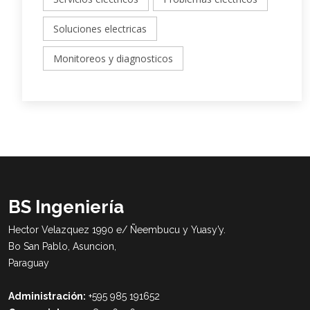
Soluciones electricas
Monitoreos y diagnosticos
BS Ingeniería
Hector Velazquez 1990 e/ Ñeembucu y Yuasy’y.
Bo San Pablo, Asuncion,
Paraguay
Administración:
+595 985 191652