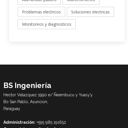
Problemas electricos
Soluciones electricas
Monitoreos y diagnosticos
BS Ingeniería
Hector Velazquez 1990 e/ Ñeembucu y Yuasy’y.
Bo San Pablo, Asuncion,
Paraguay
Administración:
+595 985 191652