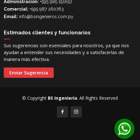
Administración:
+595 985 191652
Comercial:
+595 987 260763
Email:
info@bsingenieros.com.py
Estimados clientes y funcionarios
Sus sugerencias son esenciales para nosotros, ya que nos
ayudan a entender sus necesidades y a satisfacerlas de
manera más efectiva.
Enviar Sugerencia
© Copyright
BS Ingeniería
. All Rights Reserved
ELEVACION (1517)
IS A STRICT PARENTING STYLE BENEFICIAL TO
CHILDREN (873)
LINEA DE MEDIA TENSION (1636)
4_ID_SERVICIO